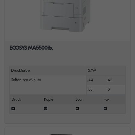
ECOSYS MA5500ifx
Druckfarbe
S/W
Seiten pro Minute
A4
A3
55
0
Druck
Kopie
Scan
Fax