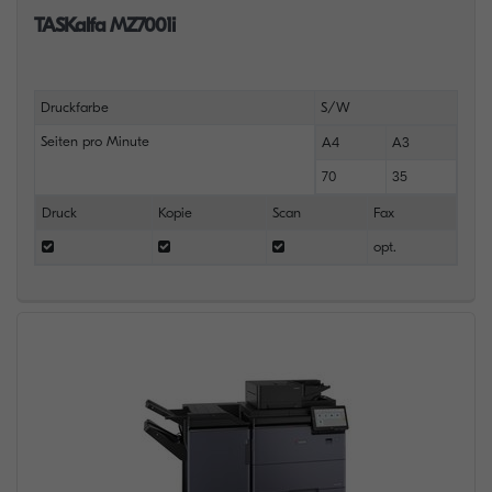
TASKalfa MZ7001i
Druckfarbe
S/W
Seiten pro Minute
A4
A3
70
35
Druck
Kopie
Scan
Fax
opt.