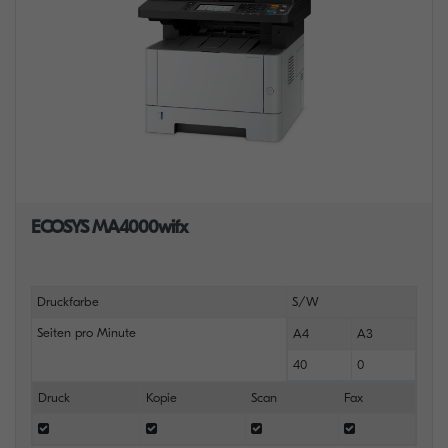
ECOSYS MA4000wifx
Druckfarbe
S/W
Seiten pro Minute
A4
A3
40
0
Druck
Kopie
Scan
Fax