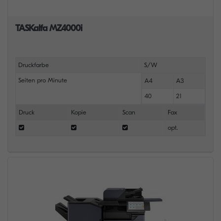
TASKalfa MZ4000i
Druckfarbe
S/W
Seiten pro Minute
A4
A3
40
21
Druck
Kopie
Scan
Fax
opt.