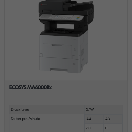
ECOSYS MA6000ifx
Druckfarbe
S/W
Seiten pro Minute
A4
A3
60
0