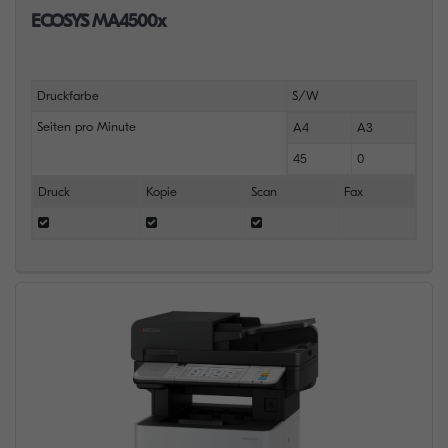
ECOSYS MA4500x
Druckfarbe
S/W
Seiten pro Minute
A4
A3
45
0
Druck
Kopie
Scan
Fax