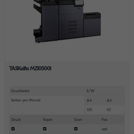
TASKalfa MZ10500i
Druckfarbe
S/W
Seiten pro Minute
A4
A3
105
52
Druck
Kopie
Scan
Fax
opt.