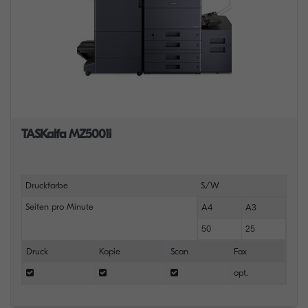
TASKalfa MZ5001i
Druckfarbe
S/W
Seiten pro Minute
A4
A3
50
25
Druck
Kopie
Scan
Fax
opt.