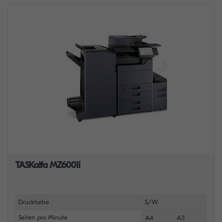
TASKalfa MZ6001i
Druckfarbe
S/W
Seiten pro Minute
A4
A3