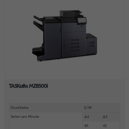
TASKalfa MZ8500i
Druckfarbe
S/W
Seiten pro Minute
A4
A3
85
42