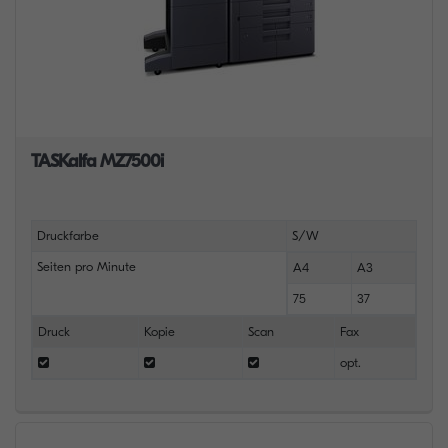
TASKalfa MZ7500i
Druckfarbe
S/W
Seiten pro Minute
A4
A3
75
37
Druck
Kopie
Scan
Fax
opt.