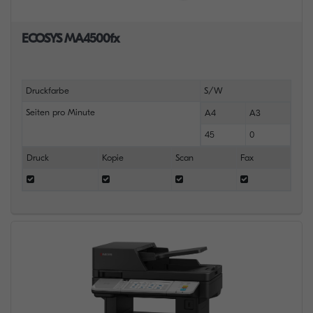
ECOSYS MA4500fx
Druckfarbe
S/W
Seiten pro Minute
A4
A3
45
0
Druck
Kopie
Scan
Fax