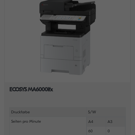
ECOSYS MA6000ifx
Druckfarbe
S/W
Seiten pro Minute
A4
A3
60
0