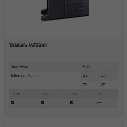
TASKalfa MZ7500i
Druckfarbe
S/W
Seiten pro Minute
A4
A3
75
37
Druck
Kopie
Scan
Fax
opt.