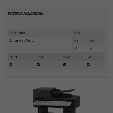
ECOSYS MA4500fx
Druckfarbe
S/W
Seiten pro Minute
A4
A3
45
0
Druck
Kopie
Scan
Fax