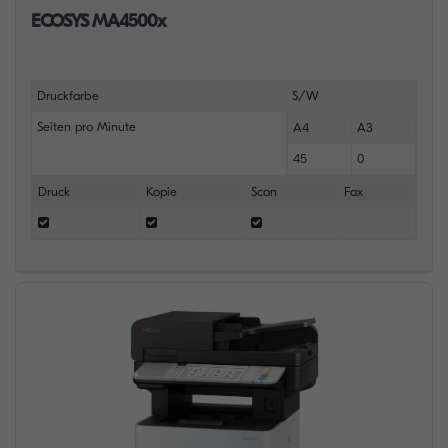
ECOSYS MA4500x
Druckfarbe
S/W
Seiten pro Minute
A4
A3
45
0
Druck
Kopie
Scan
Fax