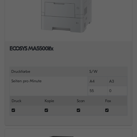
ECOSYS MA5500ifx
Druckfarbe
S/W
Seiten pro Minute
A4
A3
55
0
Druck
Kopie
Scan
Fax