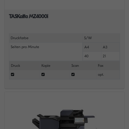
TASKalfa MZ4000i
Druckfarbe
S/W
Seiten pro Minute
A4
A3
40
21
Druck
Kopie
Scan
Fax
opt.