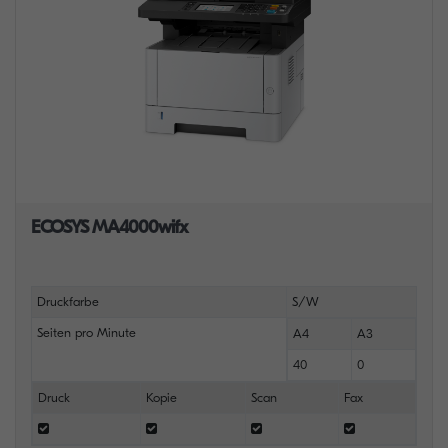
ECOSYS MA4000wifx
Druckfarbe
S/W
Seiten pro Minute
A4
A3
40
0
Druck
Kopie
Scan
Fax