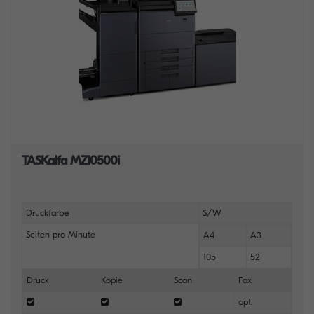
TASKalfa MZ10500i
Druckfarbe
S/W
Seiten pro Minute
A4
A3
105
52
Druck
Kopie
Scan
Fax
opt.