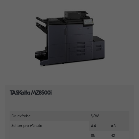
TASKalfa MZ8500i
Druckfarbe
S/W
Seiten pro Minute
A4
A3
85
42