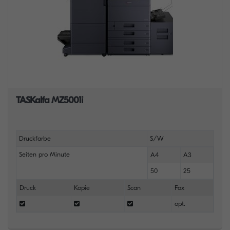
TASKalfa MZ5001i
Druckfarbe
S/W
Seiten pro Minute
A4
A3
50
25
Druck
Kopie
Scan
Fax
opt.