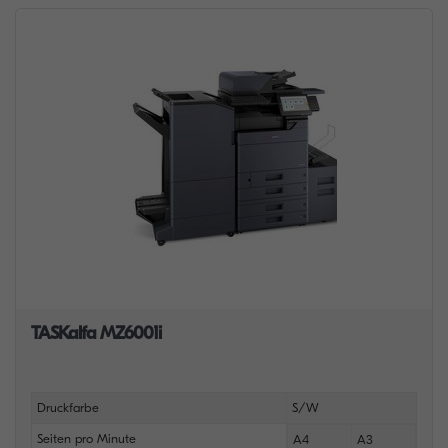
TASKalfa MZ6001i
Druckfarbe
S/W
Seiten pro Minute
A4
A3