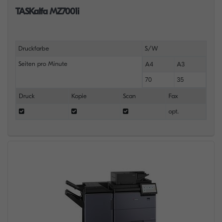
TASKalfa MZ7001i
Druckfarbe
S/W
Seiten pro Minute
A4
A3
70
35
Druck
Kopie
Scan
Fax
opt.